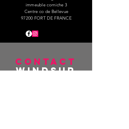
immeuble corniche 3
Centre co de Bellevue
97200 FORT DE FRANCE
CONTACT
windsur
fshop
+596 696 93 28 20
creophotos@gmail.com
immeuble corniche 3
Centre co de Bellevue
97200 FORT DE FRANCE