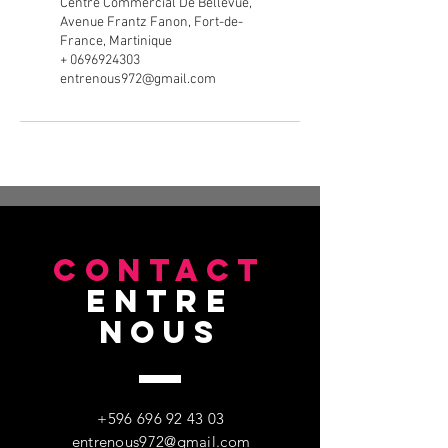
Centre Commercial De Bellevue,
Avenue Frantz Fanon, Fort-de-
France, Martinique
+ 0696924303
entrenous972@gmail.com
CONTACT
entre
nous
+596 696 92 43 03
entrenous972@gmail.com