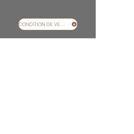
CONDITION DE VENTES ET FONCTIONNEMENT
CONTACT
entre
nous
+596 696 92 43 03
entrenous972@gmail.com
immeuble corniche 3
Centre co de Bellevue
97200 FORT DE FRANCE