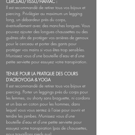
CERCEAU/TISSU/HAMAC :
Il est recommandé de retirer tous vos bijoux et
piercing. Privilégier au maximum un legging
long, un débardeur près du corps,
éventuellement avec des manches longues. Vous
pouvez ajouter des longues chaussettes ou des
guêtres afin de protéger vos arrières de genoux
pour le cerceau et porter des gants pour
protéger vos mains si vous êtes trop sensibles.
Munissez vous d'une bouteille d'eau et d'une
petite serviette pour essuyez votre transpiration.
TENUE POUR LA PRATIQUE DES COURS
D'ACROYOGA & YOGA
Il est recommandé de retirer tous vos bijoux et
piercing. Porter un leggings près du corps pour
les femmes, ou shorty sans braguette, ni cordons
et un bas en coton pour les hommes, dans
lequel vous vous sentez à l'aise pour ouvrir et
tendre les jambes. Munissez vous d'une
bouteille d'eau et d'une petite serviette pour
essuyez votre transpiration (pas de chaussettes,
nous travaillons pieds nus).