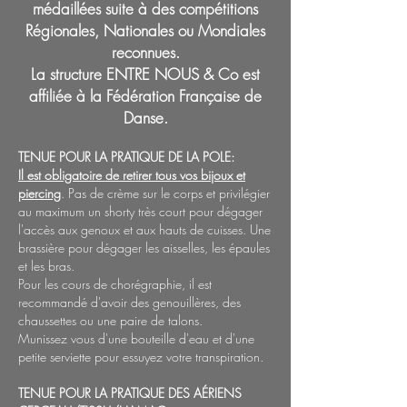
médaillées suite à des compétitions
Régionales, Nationales ou Mondiales
reconnues.
La structure ENTRE NOUS & Co est
affiliée à la Fédération Française de
Danse.
TENUE POUR LA PRATIQUE DE LA POLE:
Il est obligatoire de retirer tous vos bijoux et
piercing
. Pas de crème sur le corps et privilégier
au maximum un shorty très court pour dégager
l'accès aux genoux et aux hauts de cuisses. Une
brassière pour dégager les aisselles, les épaules
et les bras.
Pour les cours de chorégraphie, il est
recommandé d'avoir des genouillères, des
chaussettes ou une paire de talons.
Munissez vous d'une bouteille d'eau et d'une
petite serviette pour essuyez votre transpiration.
TENUE POUR LA PRATIQUE DES AÉRIENS