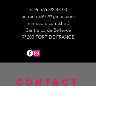
+596 696 92 43 03
entrenous972@gmail.com
immeuble corniche 3
Centre co de Bellevue
97200 FORT DE FRANCE
CONTACT
windsur
fshop
+596 696 93 28 20
creophotos@gmail.com