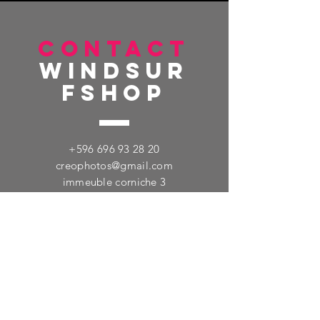
CONTACT
windsur
fshop
+596 696 93 28 20
creophotos@gmail.com
immeuble corniche 3
Centre co de Bellevue
97200 FORT DE FRANCE
TELL