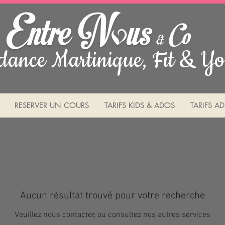
dance Martinique, Fit & Yo
RESERVER UN COURS
TARIFS KIDS & ADOS
TARIFS AD
Aucun résultat trouvé pour votre recherche
Veuillez nous contacter, ou consultez nos autres services