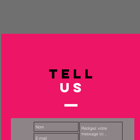
TELL
US