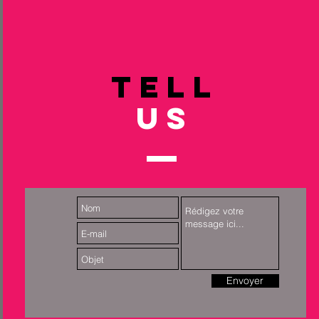
TELL
US
Envoyer