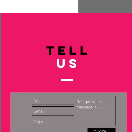
TELL
US
Envoyer