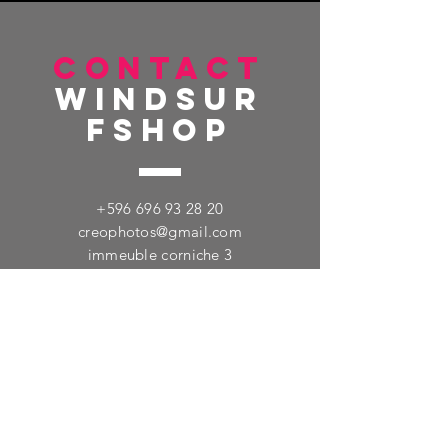
CONTACT
windsur
fshop
+596 696 93 28 20
creophotos@gmail.com
immeuble corniche 3
Centre co de Bellevue
97200 FORT DE FRANCE
TELL